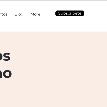
Subscríbete
ntos
Blog
More
os
no