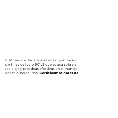
El Museo del Reciclaje es una organización
sin fines de lucro 501c3 que educa sobre el
reciclaje y practicas efectivas en el manejo
de residuos sólidos.
Certificamos horas de
Contacto Verdes y estamos certificados
en el registro único de licitadores.
SUBSCRÍBETE
Recibe todas nuestras comunicaciones.