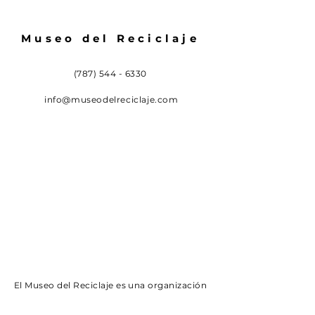
Museo del Reciclaje
(787) 544 - 6330
info@museodelreciclaje.com
El Museo del Reciclaje es una organización
sin fines de lucro 501c3 que educa sobre el
reciclaje y practicas efectivas en el manejo