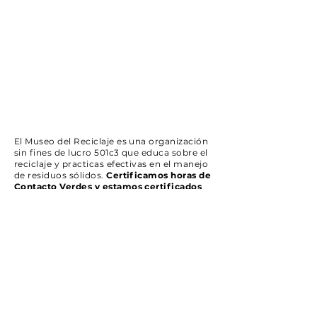
El Museo del Reciclaje es una organización
sin fines de lucro 501c3 que educa sobre el
reciclaje y practicas efectivas en el manejo
de residuos sólidos.
Certificamos horas de
Contacto Verdes y estamos certificados
en el registro único de licitadores.
SUBSCRÍBETE
Recibe todas nuestras comunicaciones.