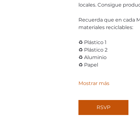
locales. Consigue produc
Recuerda que en cada Mer
materiales reciclables:
♻️ Plástico 1
♻️ Plástico 2
♻️ Aluminio
♻️ Papel
Mostrar más
RSVP