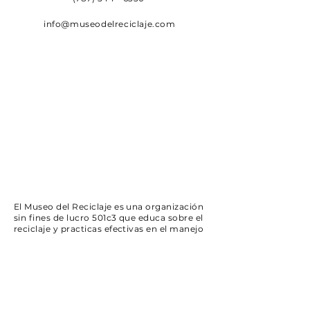
info@museodelreciclaje.com
El Museo del Reciclaje es una organización
sin fines de lucro 501c3 que educa sobre el
reciclaje y practicas efectivas en el manejo
de residuos sólidos.
Certificamos horas de
Contacto Verdes y estamos certificados
en el registro único de licitadores.