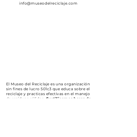
info@museodelreciclaje.com
El Museo del Reciclaje es una organización
sin fines de lucro 501c3 que educa sobre el
reciclaje y practicas efectivas en el manejo
de residuos sólidos.
Certificamos horas de
Contacto Verdes y estamos certificados
en el registro único de licitadores.
SUBSCRÍBETE